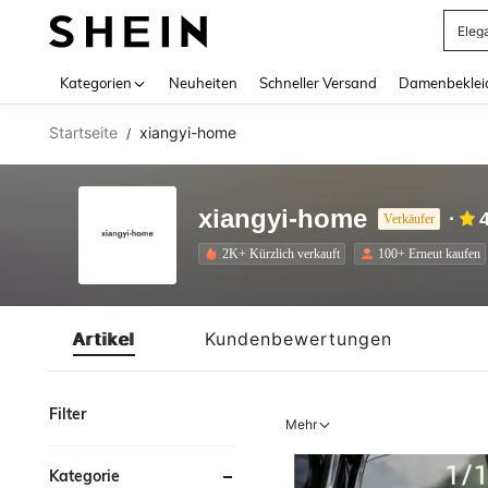
Eleg
Use up 
Kategorien
Neuheiten
Schneller Versand
Damenbeklei
Startseite
xiangyi-home
/
xiangyi-home
Verkäufer
2K+ Kürzlich verkauft
100+ Erneut kaufen
Artikel
Kundenbewertungen
Filter
Mehr
Kategorie