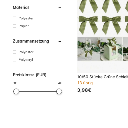
Material
Polyester
Papier
Zusammensetzung
Polyester
Polyacryl
Preisklasse (EUR)
13 übrig
3
€
4
€
3,98€