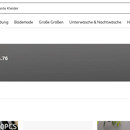
ante Kleider
and down arrow keys to navigate search Zuletzt gesucht and Suche und Finde. Pr
dung
Bademode
Große Größen
Unterwäsche & Nachtwäsche
H
4.76