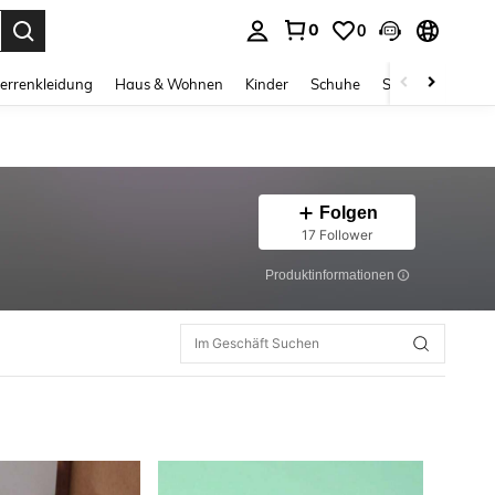
0
0
ess Enter to select.
errenkleidung
Haus & Wohnen
Kinder
Schuhe
Schmuck & Acces
Folgen
17 Follower
Produktinformationen