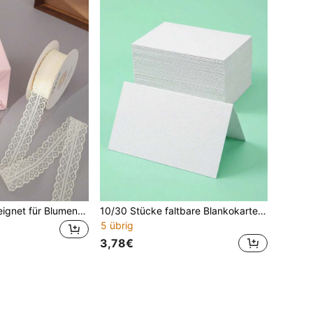
Spitzenband, geeignet für Blumenstraußverpackung, Tortendekoration, handgemachte DIY Geschenkschleife, Geburtstaggeschenkverpackung, Party, Hochzeitsgeschenkdekoration
10/30 Stücke faltbare Blankokarten, ungefaltete Größe 4 x 3,5 Zoll, gefaltete Größe 3,5 x 2 Zoll; aus dickem Karton, geeignet für Hochzeitseinladungen, Dankeskarten, Grußkarten und verschiedene DIY-Anlässe (Weiß)
5 übrig
3,78€