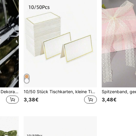
1/10 Stücke Hochzeitsauto Dekorationsschleifen, Rüschen Geschenkverpackungsbänder, Rosa/Weiß/Rot Hochzeitsauto Tür Dekorationsbänder, Hochzeits Dekorationsbänder, Treppen Dekorationsbänder, Griff Dekoration, Hochzeits Geschenk Dekorationsschleifen, geeignet für Hochzeitstisch und Stuhl Dekoration, Geschenk Dekoration, Verpackungsbox oder Blumen Dekoration, Jahrestag Geschenk Dekoration
10/50 Stück Tischkarten, kleine Tischkarten mit Goldfolienrand, Hochzeitstischkarten, Namensschilder, Sitzkarten, gefaltete Hochzeitskarten, Dankeskarten, Grußkarten, einzigartige Tischkarten für Dinnerpartys, geeignet für Geburtstagsfeiern
3,38€
3,48€