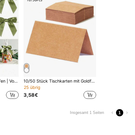
10/50 Stücke Grüne Schleifen | Vorgefertigte Schleifen, geeignet für Hochzeiten, Partygeschenke, Geburtstage, Feiertagsdekorationen und Geschenkverpackungen
10/50 Stück Tischkarten mit Goldfolienrand, Hochzeitstischkarten, Namensschilder, Sitzkarten, gefaltete Hochzeitskarten, Dankeskarten, Grußkarten, einzigartige Tischkarten für Abendessen, geeignet für Geburtstagsfeiern
25 übrig
3,58€
1
Insgesamt 1 Seiten