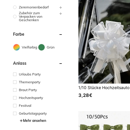
Zeremonienbedarf
Zubehör zum
Verpacken von
Geschenken
Farbe
Vielfarbig
Grün
Anlass
Urlaubs Party
Themenparty
Braut Party
3,28€
Hochzeitsparty
Festival
Geburtstagsparty
Mehr ansehen