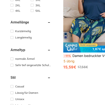
2XL
3XL
4XL
5XL
Ärmellänge
Kurzärmelig
Langärmelig
1,97€ s
Ärmeltyp
Damen bedruckter V-Ausschnitt Oversized Ku
-11%
normale Ärmel
5 übrig
Sehr tief angesetzte Schult
15,59€
17,56€
erpartie
Stil
Casual
Lässig für Damen
Unisex