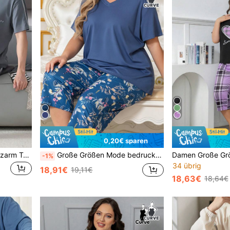
0,20€ sparen
Herren Einfaches Mode Kurzarm Top und Hose Pyjama Set, Buchstaben Muster, Hautfreundlich Bequem Atmungsaktiv, 2-teiliges Heimset
Große Größen Mode bedruckter V-Ausschnitt Kurzarm Pyjama Set
-1%
34 übrig
18,91€
19,11€
18,63€
18,64€