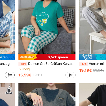
paren
3,52€ sparen
leicht in Hellblau, Herbst/Winter
Damen Große Größen Kurzarm Pyjama mit Herzmuster, Zweiteiler, Outfit
Herren minimalistische Langarm Pyjama Set für Herb
-18%
-17%
5 übrig
19,19€
23,24€
15,59€
19,11€