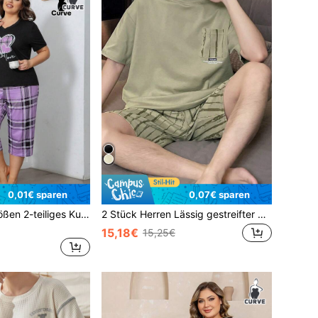
0,01€ sparen
0,07€ sparen
Damen Große Größen 2-teiliges Kurzarm Pyjama Set, lila Herz Muster
2 Stück Herren Lässig gestreifter Muster Kurzarm Shorts Pyjama Set, weicher atmungsaktiver Stoff, geeignet als Nachtwäsche
15,18€
15,25€