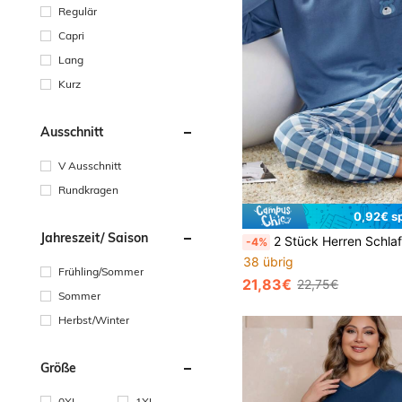
Regulär
Capri
Lang
Kurz
Ausschnitt
V Ausschnitt
Rundkragen
0,92€ s
Jahreszeit/ Saison
2 Stück Herren Schlafanzug Set, Langarm Top und Hose, lässiges Outfit mit Cartoon Bär Tasche Design, 
-4%
38 übrig
Frühling/Sommer
21,83€
22,75€
Sommer
Herbst/Winter
Größe
0XL
1XL