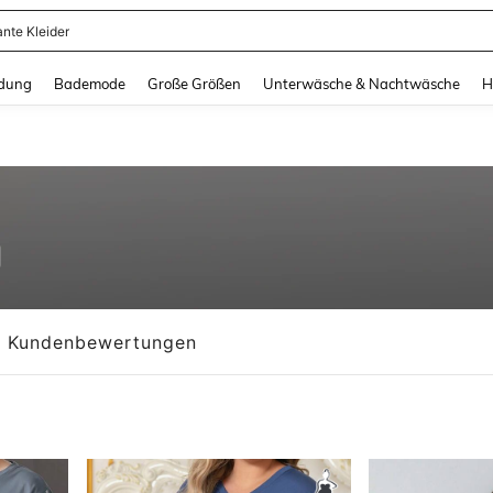
ante Kleider
and down arrow keys to navigate search Zuletzt gesucht and Suche und Finde. Pr
dung
Bademode
Große Größen
Unterwäsche & Nachtwäsche
H
Kundenbewertungen