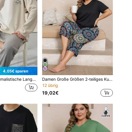
4,05€ sparen
st/Winter, süßes Bären Muster Muster, bequemer, atmungsaktiver, weicher Stoff
Damen Große Größen 2-teiliges Kurzarm Pyjama Set, lila Herz Muster
12 übrig
19,02€