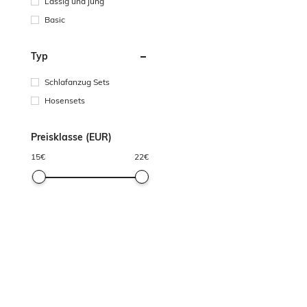
Lässig und jung
Basic
Typ
Schlafanzug Sets
Hosensets
Preisklasse (EUR)
15
€
22
€