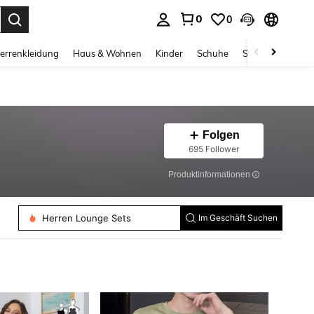
0
0
ess Enter to select.
errenkleidung
Haus & Wohnen
Kinder
Schuhe
Schmuck & Acces
Folgen
695 Follower
Produktinformationen
Herren Lounge Sets
Im Geschäft Suchen