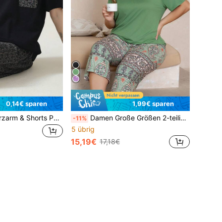
0,14€ sparen
1,99€ sparen
Herren Lässig Kurzarm & Shorts Pyjama Set, minimalistisches Tasche Modedesign Muster, weich atmungsaktiv Nachtwäsche 2-teilig
Damen Große Größen 2-teiliges Kurzarm Pyjama Set, lila Herz Muster
-11%
5 übrig
15,19€
17,18€