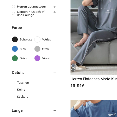
Herren Loungewear
Damen Plus Schlaf-
und Lounge
Farbe
Schwarz
Weiss
Blau
Grau
Grün
Violett
Details
Taschen
19,91€
Keine
Stickerei
Länge