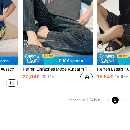
paren
0,10€ sparen
rzarm Pyjama Set
Herren Einfaches Mode Kurzarm Top und Hose Pyjama Set, Buchstaben Muster, Hautfreundlich Bequem Atmungsaktiv, 2-teiliges Heim Set
20,04€
15,54€
20,14€
15,68€
1
Insgesamt 1 Seiten