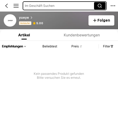
Im Geschäft Suchen
yueye
Folgen
Produktinformation: Preisangabe, Verkaufs- und Lagerbestandsdetails.
5.00
Verkäufer
Artikel
Kundenbewertungen
Empfehlungen
Beliebtest
Preis
Filter
Kein passendes Produkt gefunden
Bitte versuchen Sie es erneut.