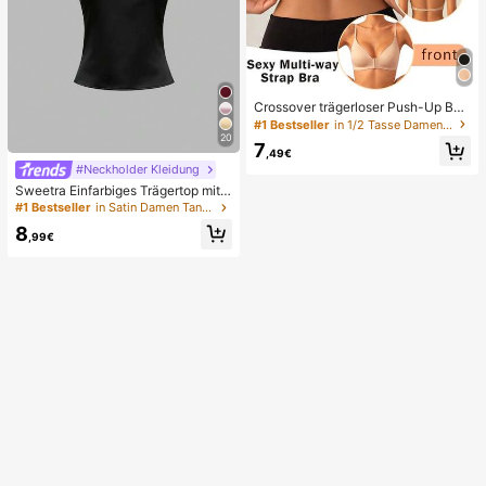
Crossover trägerloser Push-Up BH,
nahtloses U-Rücken Design unsich
#1 Bestseller
in 1/2 Tasse Damen BHs & Bralettes
tbarer BH geeignet für verschieden
20
7
e Kleider, verstellbare Träger, hautf
,49€
arbene nahtlose Unterwäsche für H
#Neckholder Kleidung
ochzeit/Party, schick & elegant, ga
Sweetra Einfarbiges Trägertop mit d
nztägiger Komfort
rapiertem offenem Rücken und Sch
#1 Bestseller
in Satin Damen Tank Tops & Camis
leife
8
,99€