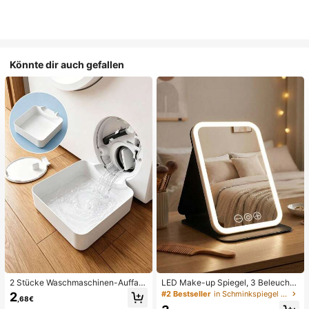
Könnte dir auch gefallen
2 Stücke Waschmaschinen-Auffan
LED Make-up Spiegel, 3 Beleuchtu
gwanne Tropfschale, wasserdichte
ngsmodi, einstellbare Helligkeit, tra
#2 Bestseller
in Schminkspiegel & Duschspiegel
2
,68€
Bodenschutzmatte für Waschraum,
gbares faltbares Design, geeignet f