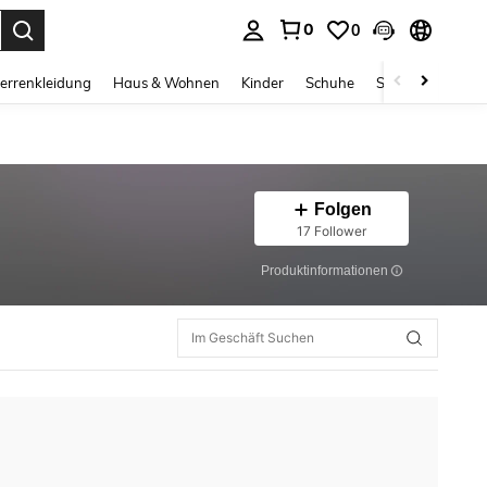
0
0
ess Enter to select.
errenkleidung
Haus & Wohnen
Kinder
Schuhe
Schmuck & Acces
Folgen
17 Follower
Produktinformationen