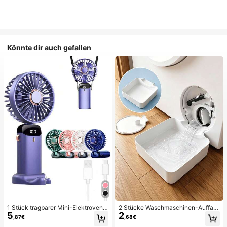
Könnte dir auch gefallen
1 Stück tragbarer Mini-Elektroventil
2 Stücke Waschmaschinen-Auffan
5
2
ator, tragbarer USB-aufladbarer Ve
gwanne Tropfschale, wasserdichte
,87€
,68€
ntilator, Nackenventilator, USB-Ven
Bodenschutzmatte für Waschraum,