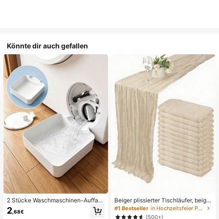
Könnte dir auch gefallen
2 Stücke Waschmaschinen-Auffan
Beiger plissierter Tischläufer, beige
gwanne Tropfschale, wasserdichte
Tischdecke, Geburtstagsfeier-Zub
#1 Bestseller
in Hochzeitsfeier Party-Tischdecke
2
,68€
Bodenschutzmatte für Waschraum,
ehör, Geburtstagsdekoration, hellbr
(500+)