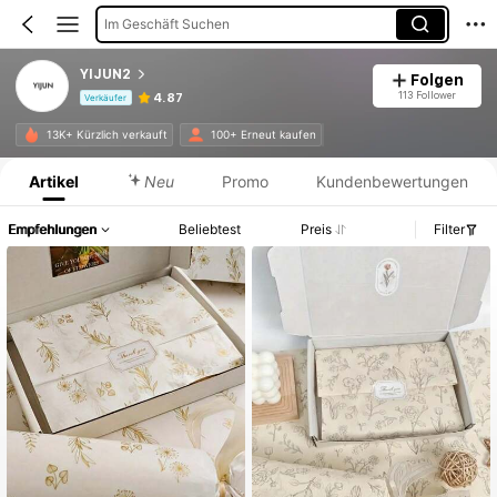
Im Geschäft Suchen
YIJUN2
Folgen
113 Follower
4.87
Verkäufer
Produktinformation: Preisangabe, Verkaufs- und Lagerbestandsdetails.
13K+ Kürzlich verkauft
100+ Erneut kaufen
Artikel
Neu
Promo
Kundenbewertungen
Empfehlungen
Beliebtest
Preis
Filter