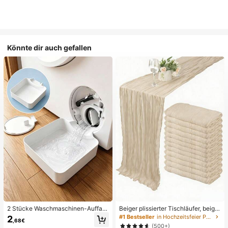
Könnte dir auch gefallen
2 Stücke Waschmaschinen-Auffan
Beiger plissierter Tischläufer, beige
gwanne Tropfschale, wasserdichte
Tischdecke, Geburtstagsfeier-Zub
#1 Bestseller
in Hochzeitsfeier Party-Tischdecke
2
,68€
Bodenschutzmatte für Waschraum,
ehör, Geburtstagsdekoration, hellbr
(500+)