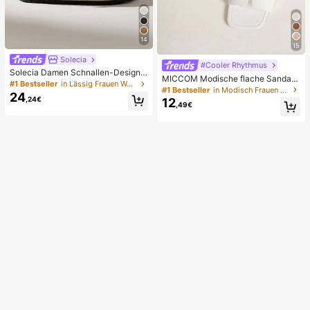
14
15
Solecia
#Cooler Rhythmus
Solecia Damen Schnallen-Design
MICCOM Modische flache Sandale
Alltag Reise Lässig Hausschuhe
#1 Bestseller
in Lässig Frauen Wohnungen
n für Damen, quadratische Zehenp
#1 Bestseller
in Modisch Frauen Rutschen
24
artie, offene Zehen, Schwarz, neue
,24€
12
,49€
vielseitige Damen-Flachslipper für
Frühling/Sommer, für den Alltag