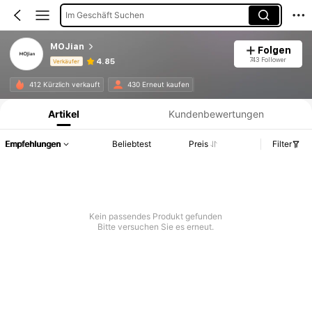
Im Geschäft Suchen
MOJian
Folgen
743 Follower
4.85
Verkäufer
Produktinformation: Preisangabe, Verkaufs- und Lagerbestandsdetails.
412 Kürzlich verkauft
430 Erneut kaufen
Artikel
Kundenbewertungen
Empfehlungen
Beliebtest
Preis
Filter
Kein passendes Produkt gefunden
Bitte versuchen Sie es erneut.