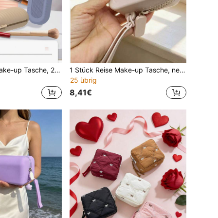
1 Stück Silikon Make-up Tasche, 2-in-1 Make-up Pinsel Halter und Waschpad, mit Aufhängehaken, einfarbige einfache Aufbewahrungstasche für Lippenstift/Augenbrauenstift/Pinsel, multifunktionale Kosmetiktasche, staubdichte Reise-Make-up-Tasche, Geschenke für Frauen, Weihnachtsgeschenke, Geschenkideen für Frauen, Tasche, Make-up-Tasche, Reise-Utensilien
1 Stück Reise Make-up Tasche, neue Silikonbeutel mit Tragegriff, einfarbige große wasserdichte Strandtasche mit hoher Kapazität, Kosmetiktasche, Münzbeutel, weiche Silikon-Kosmetiktasche, Make-up Organizer, tragbare multifunktionale Kulturtasche für den Außenbereich, Kopfhörertasche, Beutel-in-Beutel, Schlüsselhalter, geeignet für die Aufbewahrung und Organisation von Reiseutensilien
25 übrig
8,41€