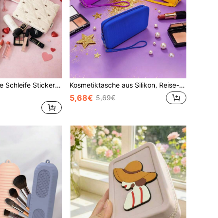
1 Stück klassische Schleife Stickerei gesteppte 6 6,8 7 Zoll E-Reader Hülle Aufbewahrungstasche Zubehör Digitaltasche, Damen multifunktionale Aufbewahrungsartikel Handytasche Kopfhörertasche SA569P Tragetasche Schutzhülle für Kindle/Boox/Kob, Geschenk für Lehrer oder gute Freunde, unverzichtbare Aufbewahrungsartikel für die Schule
Kosmetiktasche aus Silikon, Reise-Kulturtasche, süße, tragbare, wasserdichte Kosmetikaufbewahrungstasche mit Reißverschluss, Make-up-Organizer
5,68€
5,69€