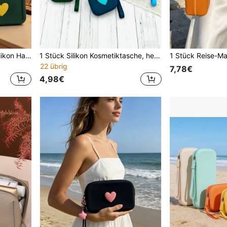
2 Stück/Set herzförmige Silikon Handtasche, Reise Kulturtasche, Kosmetiktasche, Make-up Pinsel Halter, Make-up Aufbewahrungstasche, weiches wasserdichtes Silikon Strandtasche, Handytasche, Kopfhörer Organizer mit Reißverschluss, tragbare Schlüssel-Karten-Geldbörse, Mehrzweck-Aufbewahrungstasche für Strandurlaub, Weihnachts- und Valentinstags-Geschenk
1 Stück Silikon Kosmetiktasche, herzförmige Mini Aufbewahrungstasche, wasserdichte Make-up Tasche, Lippenstift Etui, Schlüsselhalter, Schmuckorganizer, Münzbörse, multifunktionale tragbare kleine Tasche, Kopfhörer & Zubehör Organizer, praktisch für den Outdoor-Gebrauch
22 übrig
7,78€
4,98€