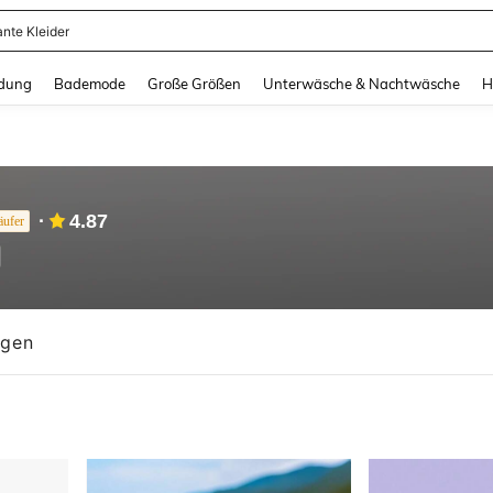
erkleid Damen
and down arrow keys to navigate search Zuletzt gesucht and Suche und Finde. Pr
dung
Bademode
Große Größen
Unterwäsche & Nachtwäsche
H
4.87
äufer
ngen