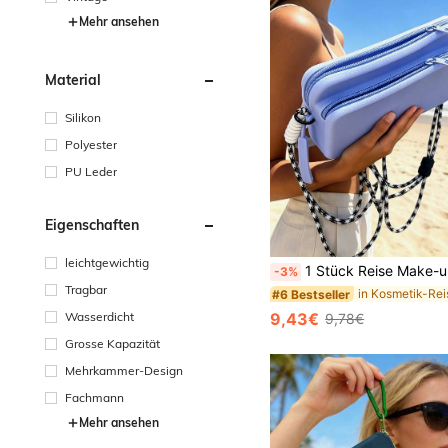
Mehr ansehen
Material
Silikon
Polyester
PU Leder
Eigenschaften
leichtgewichtig
1 Stück Reise Make-up Organizer Tasche, Doppelschicht Multi-Fach Handtasche, Damen Schultertasche, Umhängetasche, wasserdichte Münztasche Silikonbeutel, Handytasche, elegante einfarbige minimalistische Tragetasche, Sommer Urlaubs Strandtasche, multifunktional, verschiedene Trageriemen-Format
-3%
Tragbar
#6 Bestseller
Wasserdicht
9,43€
9,78€
Grosse Kapazität
Mehrkammer-Design
Fachmann
Mehr ansehen