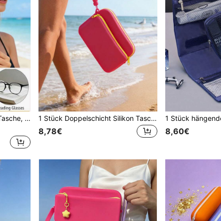
mit Karabiner, tragbarer Reise Organizer, geeignet als Geschenk für Frauen/Brautjungfern
1 Stück Doppelschicht Silikon Tasche, tragbare Reise Kosmetiktasche, wasserdichte Kulturtasche, Strandtasche, Make-up Tasche, Aufbewahrungstasche, geeignet zum Organisieren von Alltagsartikeln für Outdoor-Reisen, ideales Geschenk für Frauen
8,78€
8,60€