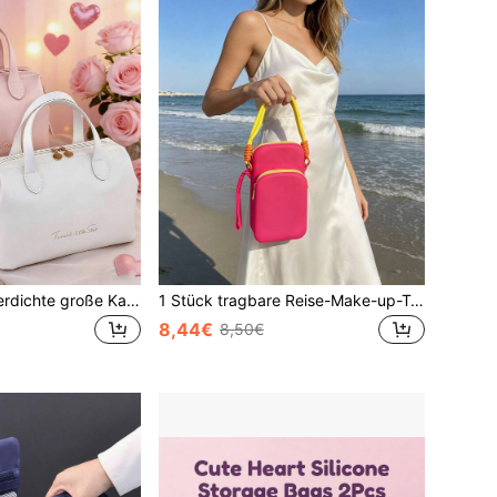
1 Stück PU wasserdichte große Kapazität elegante Handtasche, Mehrzweck große Reißverschluss Aufbewahrungstasche für Kosmetik, tägliche Notwendigkeiten, geeignet für Frauen Outdoor Reisetasche Raumdekoration, Makeup Taschen, Kulturtasche, Schreibtischorganizer, Makeup Taschen, Makeup Tasche, Makeup Tasche, Makeup Taschen, kleine Makeup Tasche, Kosmetiktasche, große Kapazität, große Makeup Tasche, Weihnachtsgeschenke, Tasche, Geschenke für Frauen, Tasche, Clutch / kleine Handtasche, Makeup Organizer, Tasche, Pinseletui, Mini Tasche, Tasche mit großer Kapazität, Geschenke für Frauen, Weihnachtsgeschenke, Geschenkideen für Frauen, Makeup Tasche, Reisenotwendigkeiten
1 Stück tragbare Reise-Make-up-Tasche mit doppelter Lage, großer Kapazität, wasserdichter Silikon-Kosmetikorganizer, multifunktionale Kulturtasche, Make-up-Pinselhalter, geschichtete Reiseaufbewahrungstasche, Lippenstifttasche, Kosmetiktasche, Kulturtasche für Reisen, Mehrzweck-Aufbewahrungstasche, wasserdichte Tasche für Toilettenartikel und Kosmetika
8,44€
8,50€