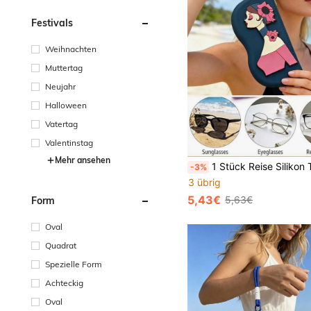
Festivals
Weihnachten
Muttertag
Neujahr
Halloween
Vatertag
Valentinstag
Mehr ansehen
1 Stück Reise Silikon Tasche, wasserdichte Aufbewahrungstasche, Lippenstift Etui, Brillenetui, mit Haken, multifunktionale Kosmetik Organizer Tasche, Make-up Tasche, Münzbeutel, Kartenetui, modischer Brillen Schutzbehälter, kleine Organizer Tasche 
-3%
3 übrig
5,43€
5,63€
Form
Oval
Quadrat
Spezielle Form
Achteckig
Oval