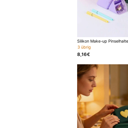
3 übrig
8,16€