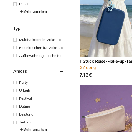
Runde
Mehr ansehen
Typ
Multifunktionale Make-up-
Aufbewahrungstasche
Pinseltaschen für Make-up
Aufbewahrungstasche für
Haarstyling-Tools
37 übrig
Anlass
7,13€
Party
Urlaub
Festival
Dating
Leistung
Treffen
Mehr ansehen