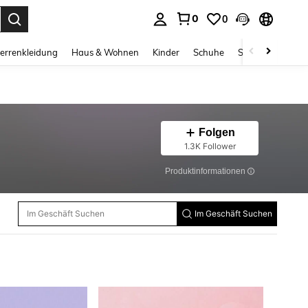
0
0
ess Enter to select.
errenkleidung
Haus & Wohnen
Kinder
Schuhe
Schmuck & Acces
Folgen
1.3K Follower
Produktinformationen
Im Geschäft Suchen