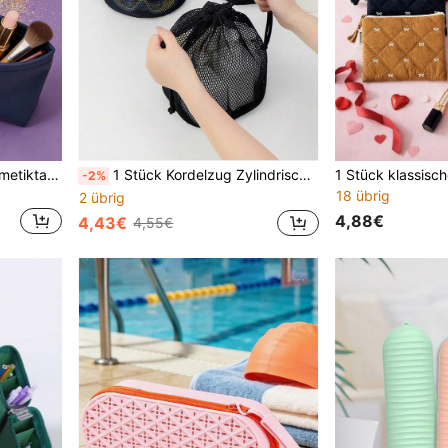
Großer Reißverschluss-Kosmetiktasche, wasserdichter Make-up-Organizer für Herren & Damen Reise-Kulturtasche, multifunktionale praktische Aufbewahrungstasche für den täglichen und Reisegebrauch
1 Stück Kordelzug Zylindrische Kosmetiktasche, Große Kapazität Reise Kulturtasche mit Mesh Design, Tragbare Kordelzug Tasche, Atmungsaktive Mesh Hautpflege & Kosmetik Organizer Tasche, Geeignet für Reisen
-2%
18 übrig
2 übrig
4,88€
4,43€
4,55€