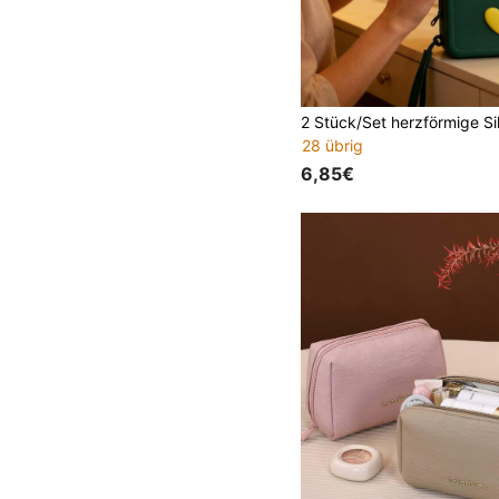
28 übrig
6,85€