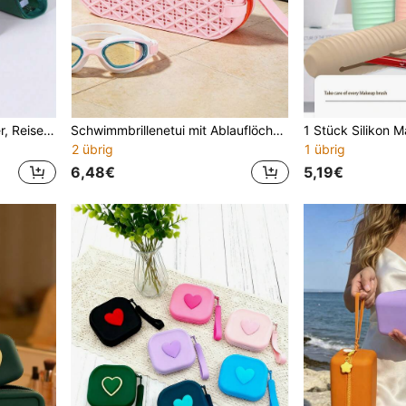
Silikon Make-up Pinselhalter, Reise Kulturbeutel Make-up Tasche, weiche tragbare geschichtete Pinsel Tasche Reise Make-up Pinsel Box, multifunktionale Aufbewahrungstasche, Party Geschenk Tasche, geeignetes Geschenk für Frauen
Schwimmbrillenetui mit Ablauflöchern und Reißverschluss-Clip, modische Aufbewahrung für Schwimmzubehör, Silikon-Schutzhülle
2 übrig
1 übrig
6,48€
5,19€