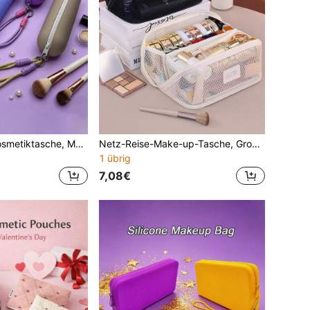
1 Stück Silikon Kosmetiktasche, Make-up Pinsel Organizer, Lippenstift & Kosmetik Aufbewahrung, Augenbrauenstift & Wimpernbürste staubdichte Tasche, tragbarer Reise-Pinseletui, multifunktionale Aufbewahrungstasche mit Tragegriff, hitzebeständige Aufbewahrungstasche für Glätteisen & Lockenstab, Reiseessential, geeignet als Geschenk für Frauen
Netz-Reise-Make-up-Tasche, Große Kapazität Klare tragbare Kosmetiktasche für Frauen, tragbare Tasche zum Aufklappen Kulturtasche Reise-Kulturtaschentasche Klare Netz-Kosmetiktaschen mit Reißverschluss, wasserdichte atmungsaktive Dusch-Tasche für Koffer, Make-up
1 übrig
7,08€