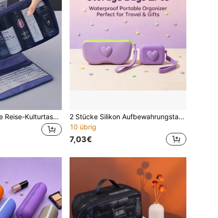
1 Stück hängende Reise-Kulturtasche, Unisex, abnehmbarer & faltbarer Make-up-Organizer mit Haken, Multi-Mesh-Fächer Rasier- & Badeaufbewahrungstasche, tragbares Roll-up-Design für Geschäftsreise, Fitnessstudio, Camping, Strand, Badezimmer
2 Stücke Silikon Aufbewahrungstaschen, wasserdichte weiche Silikon Reißverschluss Mode Brillenetui, quadratische Mini Münzbeutel mit Handgelenkriemen, tragbare Ohrhörer Schlüssel Karte Lippenstift Kosmetik Organizer Tasche, süßer Stil Handtasche für Frauen tägliche Reise Geschenk
10 übrig
7,03€