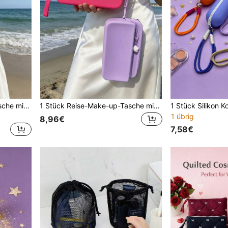
1 Stück Reise-Make-up-Tasche mit Fellkugel-Stern-Anhänger und farbigem Griffband, frischer Stil Strandurlaubstasche, multifunktionale wasserdichte Silikontasche, Handy-Tasche, Digital-Zubehör-Tasche, tägliche Kulturbeutel-Aufbewahrungstasche, Make-up-Pinselhalter und Kosmetiktasche, Reise-Essential, Schlüssel-Geldbörse-Kartenhalter, Geschenktasche
1 Stück Reise-Make-up-Tasche mit Stern-Anhänger und Handgelenkriemen, doppellagige Silikon-Kulturtasche, multifunktionale wasserdichte Handy-Tasche, Reise-Essential-Handtasche, Strandurlaubstasche, Unisex-Tages-Toilettenartikel-Aufbewahrungsorganizer, Geldbörse mit Reißverschluss, kleine Tasche für Sommer-Pool- und Duschzubehör
1 übrig
8,96€
7,58€