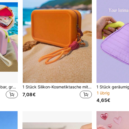
14 Farben erhältlich, waschbar, großvolumige Silikon-Kosmetiktasche, Strandtasche, Make-up-Organizer, Strandclutch, Raumdekoration, Taschen, Kosmetiktasche, Schminktisch, Reise, Make-up-Tasche, Reiseaccessoires, Organizer, Aufbewahrung, Reiseaccessoire, Make-up-Organizer
1 Stück Silikon-Kosmetiktasche mit Tragegriff, Reise-Essential/Große wasserdichte Aufbewahrungstasche, Strandtasche, Damen-Strandtasche, Strand-Clutch, Große Strandtasche, Handtasche, Kulturbeutel/Damen-Kulturbeutel/Organizer/Kreative Farbblock-Handtasche, Minimalistische tragbare Silikon-Mundtasche, Kosmetik-Aufbewahrungstasche
1 übrig
7,08€
4,65€