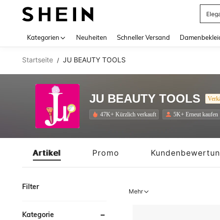
Somm
Use up 
Kategorien
Neuheiten
Schneller Versand
Damenbeklei
Startseite
JU BEAUTY TOOLS
/
JU BEAUTY TOOLS
Verk
47K+ Kürzlich verkauft
5K+ Erneut kaufen
Artikel
Promo
Kundenbewertu
Filter
Mehr
Kategorie