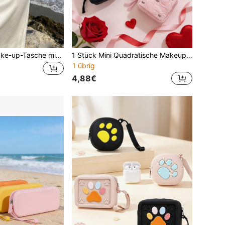
1 Stück Reise-Make-up-Tasche mit Sternanhänger, achteckige multifunktionale wasserdichte Silikontasche, tägliche Toilettenartikel-Aufbewahrungstasche, Strandurlaubstasche, Kulturbeutel, Handytasche, Karten- & Geldbörse mit Reißverschluss, Silikon-Make-up-Pinselhalter und Make-up-Tasche, Reise-Essential, Schlüssel-Geldbörse-Kartenhalter, Geschenktasche
1 Stück Mini Quadratische Makeup Tasche, Süße Schleife Gesteppte Weiche & Flauschige Kleine Quadratische Tasche, Kleine Kosmetiktasche, Hygieneartikel/Schmuck/Münzbeutel, Reise Tragbare Organizer, Multifunktionale Tägliche Essentials Aufbewahrungstasche
1 übrig
4,88€