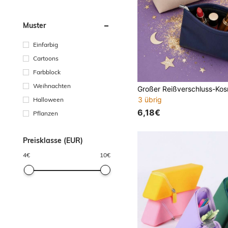
Muster
Einfarbig
Cartoons
Farbblock
Weihnachten
3 übrig
Halloween
6,18€
Pflanzen
Preisklasse (EUR)
4
€
10
€