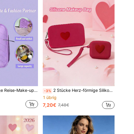
1 Stück geräumige Reise-Make-up-Tasche mit Reißverschluss, praktisch zum Aufbewahren von Pflegeprodukten und Hautpflegeartikeln, leichtes und tragbares Design, multifunktionaler Kosmetikorganizer für Reisen und den täglichen Gebrauch
2 Stücke Herz-förmige Silikon Handtasche, Reise Kulturtasche, tragbare Make-up Tasche, wasserdichter Kosmetik Organizer, Make-up Pinsel Halter, Schmuckbox, Aufbewahrungstasche, Lippenstifttasche, Handytasche, Kopfhörertasche, Münzbeutel, Organizer für digitale Zubehörteile, Strandreise Tasche, Groß + Klein, Mutter-Tochter Set, Geschenk für Frauen, Valentinstag Geschenk
-3%
1 übrig
7,20€
7,48€