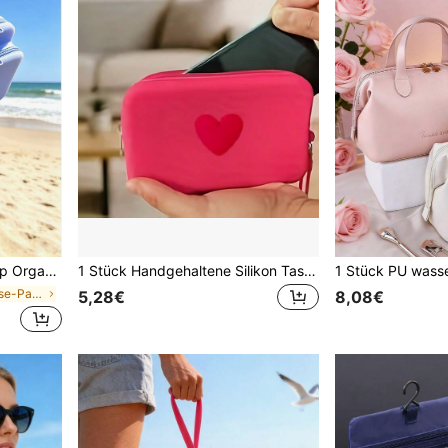
e, geeignet für Reisen, Arbeit, Urlaub, Wochenende, Konzert, Geschenk für Familie und Freunde
1 Stück Handgehaltene Silikon Tasche, wasserdichte Strandtasche, einfache tragbare Aufbewahrungstasche, kann als Kosmetiktasche verwendet werden, waschbar, mit Trageriemen, Aufbewahrungstasche für Kosmetik, Kopfhörer, Schlüssel und Karten mit Reißverschluss, kreative Silikon-Aufbewahrungstasche, Raumdekoration, Taschen, Kosmetiktasche, Reisen, Kosmetiktasche, Reiseaccessoires, Organizer, Aufbewahrung, Reiseaccessoire, Kosmetikorganizer, Kosmetiktasche, Schreibtischorganizer, Kosmetiktasche, Kosmetiktasche, Reisen, Kosmetiktasche, Tasche, Kosmetiktasche, Reiseaccessoires, Kosmetiktaschen, Reiseaccessoire, kleine Kosmetiktasche, große Kapazität, große Kosmetiktasche, Weihnachtsgeschenke, Reisen, Geschenke für Frauen Reiseaccessoire, Tasche, Clutch / kleine Handtasche, Kosmetikorganizer, Pinseletui, Mini-Tasche, Tasche mit großer Kapazität, Geschenke für Frauen, Weihnachtsgeschenke, Geschenkideen für Frauen, Kosmetiktasche, Reiseaccessoire
in Kosmetik-Reise-Pack-Organizer
5,28€
8,08€