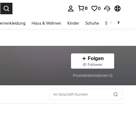
0
0
ess Enter to select.
errenkleidung
Haus & Wohnen
Kinder
Schuhe
Schmuck & Acces
Folgen
61 Follower
Produktinformationen