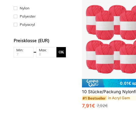
Nylon
Polyester
Polyacryl
Preisklasse (EUR)
Min:
Max:
OK
0,01€ s
in Acryl Garn
#1 Bestseller
7,91€
7,92€