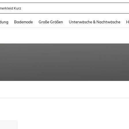
erkleid Kurz
and down arrow keys to navigate search Zuletzt gesucht and Suche und Finde. Pr
dung
Bademode
Große Größen
Unterwäsche & Nachtwäsche
H