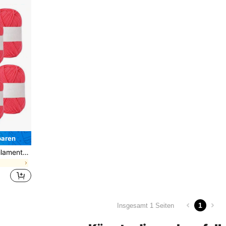
paren
10 Stücke/Packung Nylonfilamentgarn für das Stricken von DIY Mützen, Schals, Kissen
1
Insgesamt 1 Seiten