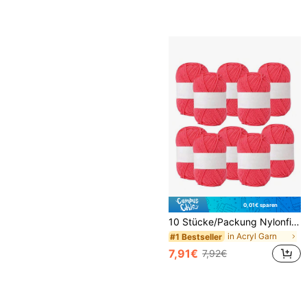
0,01€ sparen
10 Stücke/Packung Nylonfilamentgarn für das Stricken von DIY Mützen, Schals, Kissen
in Acryl Garn
#1 Bestseller
7,91€
7,92€