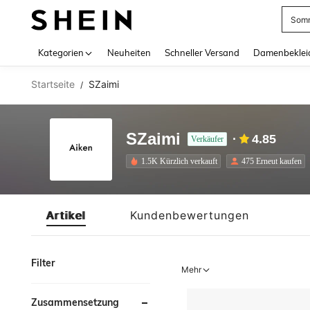
Somm
Use up 
Kategorien
Neuheiten
Schneller Versand
Damenbeklei
Startseite
SZaimi
/
SZaimi
4.85
Verkäufer
1.5K Kürzlich verkauft
475 Erneut kaufen
Artikel
Kundenbewertungen
Filter
Mehr
Zusammensetzung