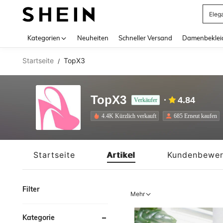
Eleg
Use up 
Kategorien
Neuheiten
Schneller Versand
Damenbeklei
Startseite
TopX3
/
TopX3
4.84
Verkäufer
4.4K Kürzlich verkauft
685 Erneut kaufen
Startseite
Artikel
Kundenbewer
Filter
Mehr
Kategorie