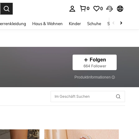
0
0
ess Enter to select.
errenkleidung
Haus & Wohnen
Kinder
Schuhe
Schmuck & Acces
Folgen
664 Follower
Produktinformationen