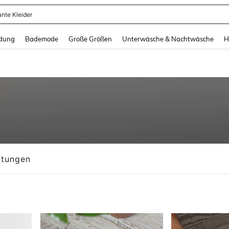
ante Kleider
and down arrow keys to navigate search Zuletzt gesucht and Suche und Finde. Pr
dung
Bademode
Große Größen
Unterwäsche & Nachtwäsche
H
tungen