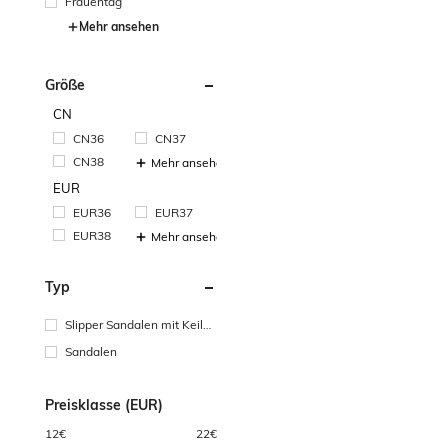
Frauentag
Mehr ansehen
Größe
CN
CN36
CN37
CN38
Mehr ansehen
EUR
EUR36
EUR37
EUR38
Mehr ansehen
Typ
Slipper Sandalen mit Keilab
satz
Sandalen
Preisklasse (EUR)
12
€
22
€