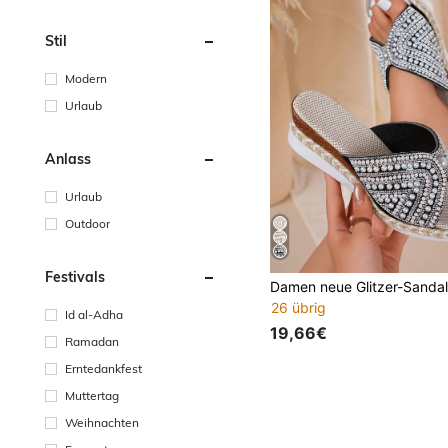
Stil
Modern
Urlaub
Anlass
Urlaub
Outdoor
Festivals
26 übrig
Id al-Adha
19,66€
Ramadan
Erntedankfest
Muttertag
Weihnachten