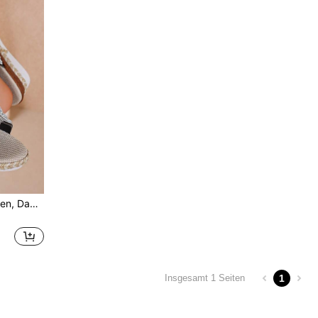
Damen neue Glitzer-Sandalen, Damen Plateau-High-Heel-Schuhe, Espadrille-Schuhe, Seil-Keilabsatz-Sommersandalen mit Keilabsatz, bequeme Keilstrand-Pantoffeln, Damen Mode Frühling offene Zehe Keilabsatz-Sandalen, perfekt für den Sommer, bequeme leichte Slip-On-Sandalen, Damen Mode Strass-Plateau-High-Heel-Sandalen
1
Insgesamt 1 Seiten