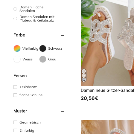
Damen Flache
Sandalen
Damen Sandalen mit
Plateau & Keilabsatz
Farbe
Vielfarbig
Schwarz
Weiss
Grau
Fersen
Keilabsatz
flache Schuhe
20,56€
Muster
Geometrisch
Einfarbig