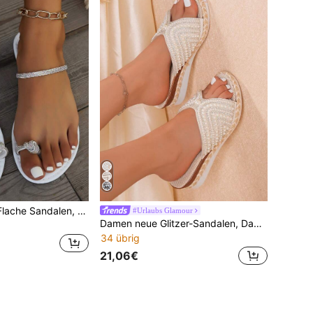
Damen Sommer Flache Sandalen, Kristall Riemen Design, Einfarbig Slip-On Bequeme Lässig Strand Mode Neuer Einfacher Stil, Damen Flache Gleit-Sandalen, Kristall Perlen Riemen Zehentrenner, Passend für Strandurlaub, Damen Sandalen
#Urlaubs Glamour
Damen neue Glitzer-Sandalen, Damen Plateau-High-Heel-Schuhe, Espadrille-Schuhe, Seil-Keilabsatz-Sommersandalen mit Keilabsatz, bequeme Keilstrand-Pantoffeln, Damen Mode Frühling offene Zehe Keilabsatz-Sandalen, perfekt für den Sommer, bequeme leichte Slip-On-Sandalen, Damen Mode Strass-Plateau-High-Heel-Sandalen
34 übrig
21,06€