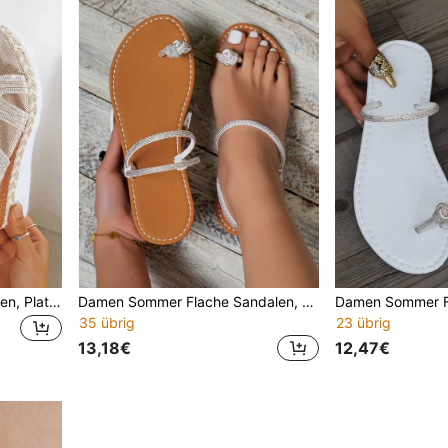
Damen neue Glitzer-Sandalen, Plateau-Keilabsatz-Schuhe, Espadrille-Schuhe, Seil-Plateau-Sommer-Slip-On-Keilabsatz-Schuhe, bequeme Keil-Strandlatschen, Damen Mode Frühling Keil-Sandalen mit offenem Zeh und dicker Sohle, perfekt für Sommerfashion, bequeme Slip-On-Sandalen, Damen Mode Strass V-förmige Sandalen
Damen Sommer Flache Sandalen, Strass Riemen Design, einfarbig Slip-On bequem lässig Strand Mode neuer Stil minimalistisch, Damen Flache Pantoletten, Strass Perle Riemen Zehenschlaufe, perfekt für Strandurlaub, Damen Sandalen Damen Mode neuer Stil flache Sandalen, ein Paar elegante flache Schuhe Mode Retro Urlaubsstil Strandschuhe Strand elegant Fee Preppy College Mode Avantgarde Urlaub Strand Bohemian lässig PU-Leder
35 übrig
23 übrig
13,18€
12,47€