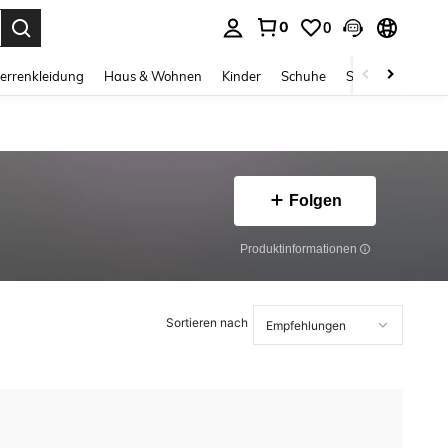
0
0
ess Enter to select.
errenkleidung
Haus & Wohnen
Kinder
Schuhe
Schmuck & Acces
Folgen
Produktinformationen
Sortieren nach