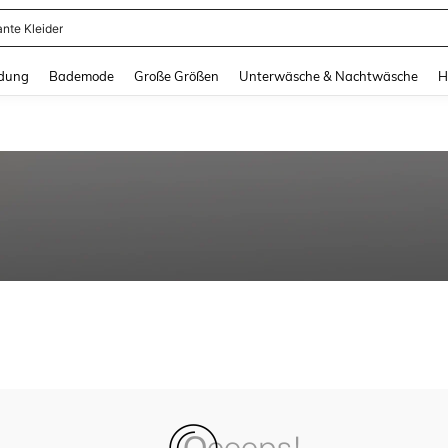
ante Kleider
and down arrow keys to navigate search Zuletzt gesucht and Suche und Finde. Pr
dung
Bademode
Große Größen
Unterwäsche & Nachtwäsche
H