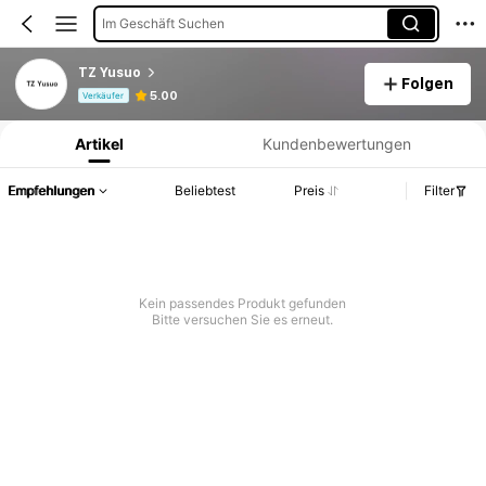
Im Geschäft Suchen
TZ Yusuo
Folgen
Produktinformation: Preisangabe, Verkaufs- und Lagerbestandsdetails.
5.00
Verkäufer
Artikel
Kundenbewertungen
Empfehlungen
Beliebtest
Preis
Filter
Kein passendes Produkt gefunden
Bitte versuchen Sie es erneut.