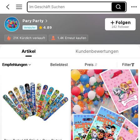
Im Geschäft Suchen
Pary Party
Folgen
242 Follower
4.89
Verkäufer
Produktinformation: Preisangabe, Verkaufs- und Lagerbestandsdetails.
21K Kürzlich verkauft
1.4K Erneut kaufen
Artikel
Kundenbewertungen
Empfehlungen
Beliebtest
Preis
Filter