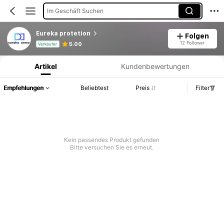
Im Geschäft Suchen
Eureka protetion
Folgen
Produktinformation: Preisangabe, Verkaufs- und Lagerbestandsdetails.
12 Follower
5.00
Verkäufer
Artikel
Kundenbewertungen
Empfehlungen
Beliebtest
Preis
Filter
Kein passendes Produkt gefunden
Bitte versuchen Sie es erneut.