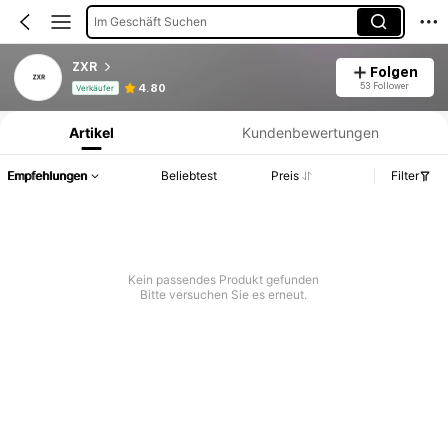
Im Geschäft Suchen
ZXR
Folgen
Produktinformation: Preisangabe, Verkaufs- und Lagerbestandsdetails.
53 Follower
4.80
Verkäufer
Artikel
Kundenbewertungen
Empfehlungen
Beliebtest
Preis
Filter
Kein passendes Produkt gefunden
Bitte versuchen Sie es erneut.