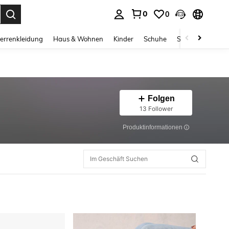
0
0
ess Enter to select.
errenkleidung
Haus & Wohnen
Kinder
Schuhe
Schmuck & Acces
Folgen
13 Follower
Produktinformationen