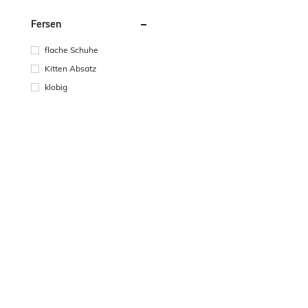
Fersen
flache Schuhe
Kitten Absatz
klobig
Preisklasse (EUR)
Min:
Max:
OK
SHEIN-
HILFE &
KUNDENDI
INFORMATIONEN
UNTERSTÜTZUNG
Kontakt
Impressum
Versand-Info
Zahlung & S
Über SHEIN
Widerruf/Rückgabe
Bonuspunkt
Soziale Verantwortung
Rückerstattung
Geschenkka
Lieferkette
Bestellung
Häufig gest
Karrieren
Sendungsverfolgung
AGB
Größenberater