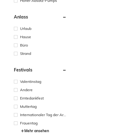
Hoher Absatz-Pumps
Anlass
Urlaub
Hause
Büro
Strand
Festivals
Valentinstag
Andere
Erntedankfest
Muttertag
Internationaler Tag der Arb
eit
Frauentag
Mehr ansehen