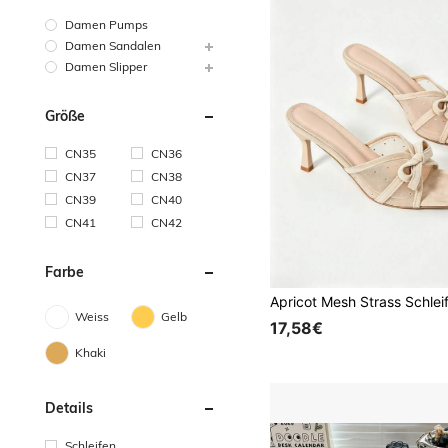
Damen Pumps
Damen Sandalen
Damen Slipper
Größe
CN35
CN36
CN37
CN38
CN39
CN40
CN41
CN42
Farbe
Weiss
Gelb
17,58€
Khaki
Details
Schleifen