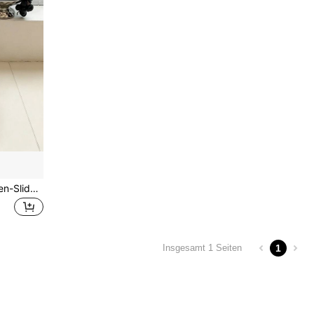
Cremeweiße Tweed-Quasten-Slide-Sandalen mit breitem Riemen, Cut Out quadratischer Zehenpartie, weicher Sohle und rutschfester Sohle, vielseitige elegante Damen-Pantoletten für Pendeln und Strand
1
Insgesamt 1 Seiten