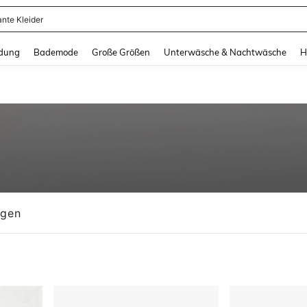
ante Kleider
and down arrow keys to navigate search Zuletzt gesucht and Suche und Finde. Pr
dung
Bademode
Große Größen
Unterwäsche & Nachtwäsche
H
ngen