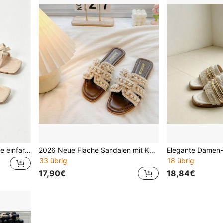
Apricot Mesh Strass Schleife einfarbig Stiletto High Heel Damen Sommer quadratische Zehenpartie offene Zehenpartie Slide Sandalen sexy Outdoor High Heels
2026 Neue Flache Sandalen mit Kunstperlenriemen, eleganter französischer Stil Strandpantoffeln für Frauen zum Tragen mit Kleidern, Sommerurlaub
33 übrig
18 übrig
17,90€
18,84€