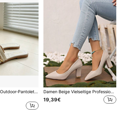
Elegante Damen-Outdoor-Pantoletten aus Stoff mit goldenen Doppelriemen, Fransenrand, quadratischer Zehenpartie und flacher Sohle, sommerliche offene Zehen-Freizeitsandalen für den Urlaub
Damen Beige Vielseitige Professionelle Spitzschuh Blockabsatz High Heels
19,39€