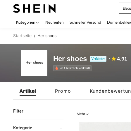
Eleg
Use up 
Kategorien
Neuheiten
Schneller Versand
Damenbeklei
Startseite
Her shoes
/
Her shoes
4.91
Verkäufer
283 Kürzlich verkauft
Artikel
Promo
Kundenbewertu
Filter
Mehr
Kategorie