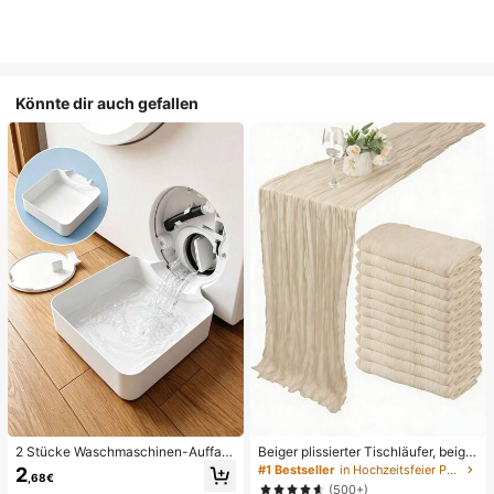
Könnte dir auch gefallen
2 Stücke Waschmaschinen-Auffan
Beiger plissierter Tischläufer, beige
gwanne Tropfschale, wasserdichte
Tischdecke, Geburtstagsfeier-Zub
#1 Bestseller
in Hochzeitsfeier Party-Tischdecke
2
,68€
Bodenschutzmatte für Waschraum,
ehör, Geburtstagsdekoration, hellbr
(500+)