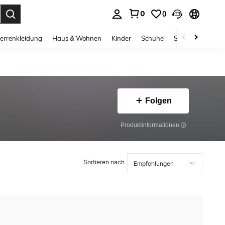
0
0
ess Enter to select.
errenkleidung
Haus & Wohnen
Kinder
Schuhe
Schmuck & Acces
Folgen
Produktinformationen
Sortieren nach