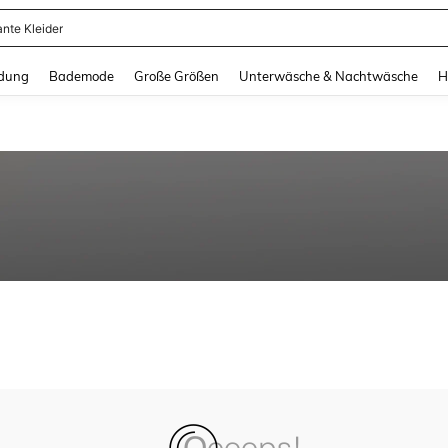
ante Kleider
and down arrow keys to navigate search Zuletzt gesucht and Suche und Finde. Pr
dung
Bademode
Große Größen
Unterwäsche & Nachtwäsche
H