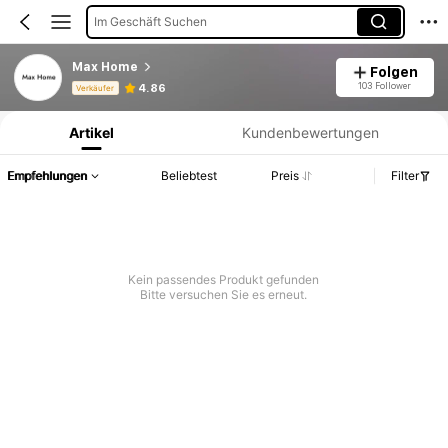
Im Geschäft Suchen
Max Home
Folgen
Produktinformation: Preisangabe, Verkaufs- und Lagerbestandsdetails.
103 Follower
4.86
Verkäufer
Artikel
Kundenbewertungen
Empfehlungen
Beliebtest
Preis
Filter
Kein passendes Produkt gefunden
Bitte versuchen Sie es erneut.