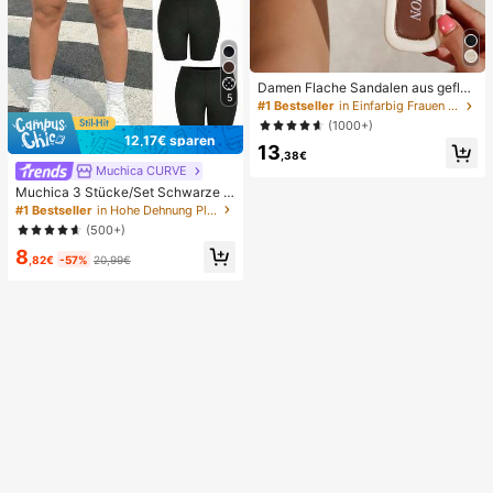
Damen Flache Sandalen aus gefloc
5
htenem Stroh mit Schleife und Met
#1 Bestseller
in Einfarbig Frauen Flache Sandalen
alldekor, bequemer minimalistischer
(1000+)
Stil für Urlaub, Strand, Zuhause, täg
12,17€ sparen
13
liche Nutzung, weiße geflochtene o
,38€
ffene Zehen Pantoffeln, Boho Chic
Muchica CURVE
Muchica 3 Stücke/Set Schwarze L
eggings Set in Große Größen
#1 Bestseller
in Hohe Dehnung Plus Size Unterteile
(500+)
8
,82€
-57%
20,99€