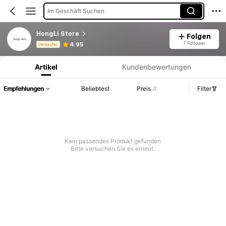
Im Geschäft Suchen
HongLi Store
Folgen
Produktinformation: Preisangabe, Verkaufs- und Lagerbestandsdetails.
7 Follower
4.95
Verkäufer
Artikel
Kundenbewertungen
Empfehlungen
Beliebtest
Preis
Filter
Kein passendes Produkt gefunden
Bitte versuchen Sie es erneut.