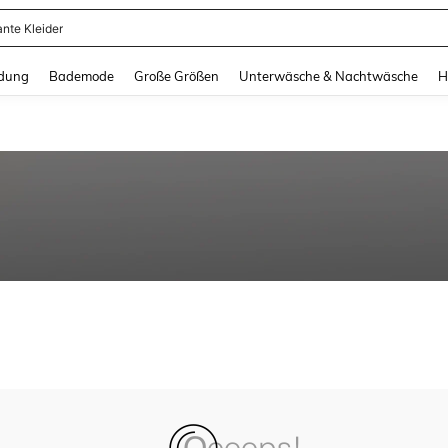
ante Kleider
and down arrow keys to navigate search Zuletzt gesucht and Suche und Finde. Pr
dung
Bademode
Große Größen
Unterwäsche & Nachtwäsche
H