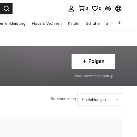
0
0
ess Enter to select.
errenkleidung
Haus & Wohnen
Kinder
Schuhe
Schmuck & Acces
Folgen
Produktinformationen
Sortieren nach