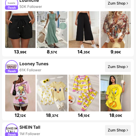
Louniche
Zum Shop
50K Follower
13
8
14
9
,99€
,57€
,35€
,99€
Looney Tunes
Zum Shop
61K Follower
12
18
14
18
,12€
,37€
,10€
,09€
SHEIN Tall
Zum Shop
1M Follower