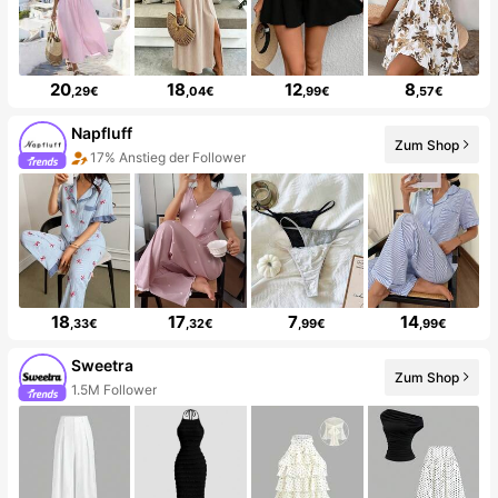
20
18
12
8
,29€
,04€
,99€
,57€
Napfluff
Zum Shop
17% Anstieg der Follower
18
17
7
14
,33€
,32€
,99€
,99€
Sweetra
Zum Shop
1.5M Follower