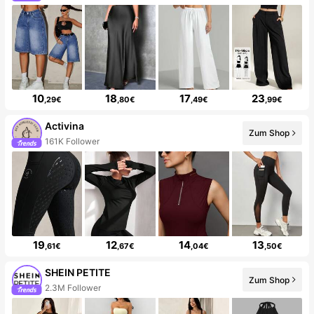
10
18
17
23
,29€
,80€
,49€
,99€
Activina
Zum Shop
161K Follower
19
12
14
13
,61€
,67€
,04€
,50€
SHEIN PETITE
Zum Shop
2.3M Follower