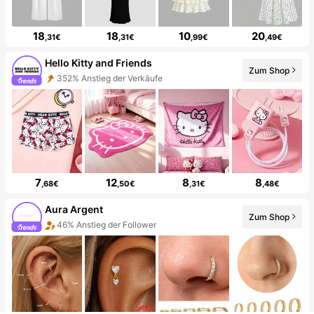
18
18
10
20
,31€
,31€
,99€
,49€
Hello Kitty and Friends
Zum Shop
352% Anstieg der Verkäufe
7
12
8
8
,68€
,50€
,31€
,48€
Aura Argent
Zum Shop
46% Anstieg der Follower