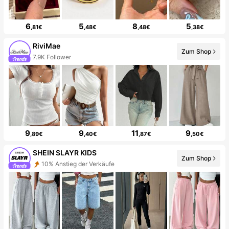
6
5
8
5
,81€
,48€
,48€
,38€
RiviMae
Zum Shop
7.9K Follower
9
9
11
9
,89€
,40€
,87€
,50€
SHEIN SLAYR KIDS
Zum Shop
10% Anstieg der Verkäufe