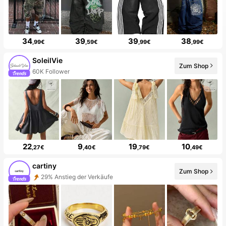
34
39
39
38
,99€
,59€
,99€
,99€
SoleilVie
60K Follower
Zum Shop
20+ Neu
22
9
19
10
,27€
,40€
,79€
,49€
cartiny
29% Anstieg der Verkäufe
Zum Shop
31% Anstieg der Follower