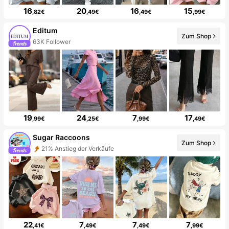
16
20
16
15
,82€
,49€
,49€
,99€
Editum
Zum Shop
63K Follower
19
24
7
17
,99€
,25€
,99€
,49€
Sugar Raccoons
Zum Shop
21% Anstieg der Verkäufe
22
7
7
7
,41€
,49€
,49€
,99€