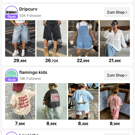
Dripcurv
Zum Shop
55K Follower
29
26
22
21
,49€
,72€
,99€
,49€
flamingo kids
Zum Shop
19K Follower
7
8
8
8
,99€
,99€
,49€
,99€