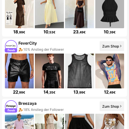
18
10
23
10
,99€
,53€
,49€
,39€
FeverCity
Zum Shop
10% Anstieg der Follower
22
14
13
12
,99€
,35€
,99€
,49€
Breezaya
Zum Shop
18% Anstieg der Follower