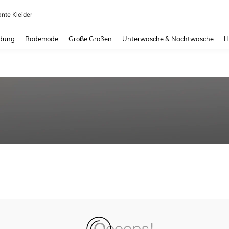
ante Kleider
and down arrow keys to navigate search Zuletzt gesucht and Suche und Finde. Pr
dung
Bademode
Große Größen
Unterwäsche & Nachtwäsche
H