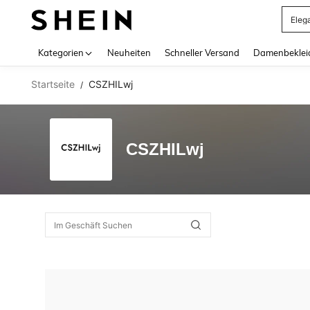
Eleg
Use up 
Kategorien
Neuheiten
Schneller Versand
Damenbeklei
Startseite
CSZHILwj
/
CSZHILwj