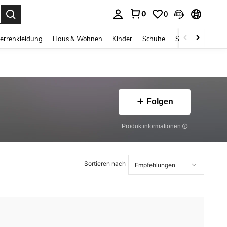
0
0
ess Enter to select.
errenkleidung
Haus & Wohnen
Kinder
Schuhe
Schmuck & Acces
Folgen
Produktinformationen
Sortieren nach