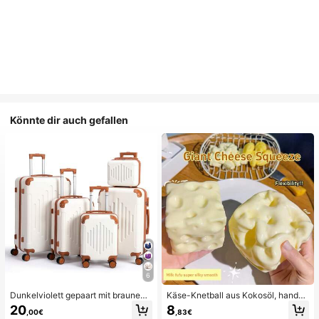
Könnte dir auch gefallen
6
Dunkelviolett gepaart mit braunem
Käse-Knetball aus Kokosöl, handge
Hartschalen-Kofferset, 4/5-teiliger
fertigt, aus Kunststoff, nicht springe
20
8
,00€
,83€
Hartschalenkoffer erweiterbar mit R
nd, zum Drücken und Quetschen, S