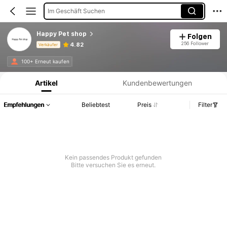
Im Geschäft Suchen
Happy Pet shop
Folgen
256 Follower
4.82
Verkäufer
Produktinformation: Preisangabe, Verkaufs- und Lagerbestandsdetails.
100+ Erneut kaufen
Artikel
Kundenbewertungen
Empfehlungen
Beliebtest
Preis
Filter
Kein passendes Produkt gefunden
Bitte versuchen Sie es erneut.