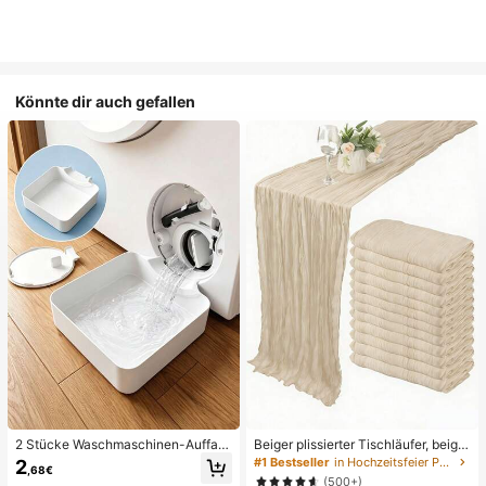
Könnte dir auch gefallen
2 Stücke Waschmaschinen-Auffan
Beiger plissierter Tischläufer, beige
gwanne Tropfschale, wasserdichte
Tischdecke, Geburtstagsfeier-Zub
#1 Bestseller
in Hochzeitsfeier Party-Tischdecke
2
,68€
Bodenschutzmatte für Waschraum,
ehör, Geburtstagsdekoration, hellbr
(500+)