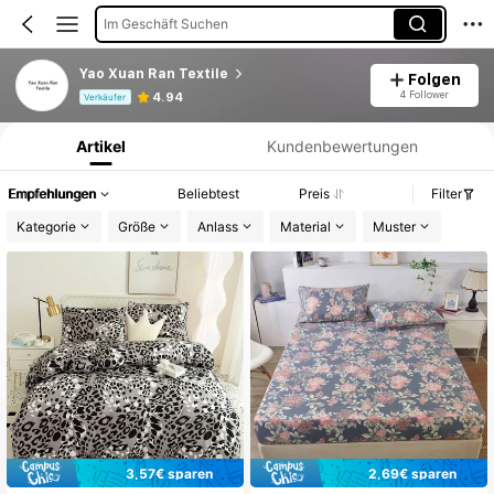
Im Geschäft Suchen
Yao Xuan Ran Textile
Folgen
Produktinformation: Preisangabe, Verkaufs- und Lagerbestandsdetails.
4 Follower
4.94
Verkäufer
Artikel
Kundenbewertungen
Empfehlungen
Beliebtest
Preis
Filter
Kategorie
Größe
Anlass
Material
Muster
3,57€ sparen
2,69€ sparen