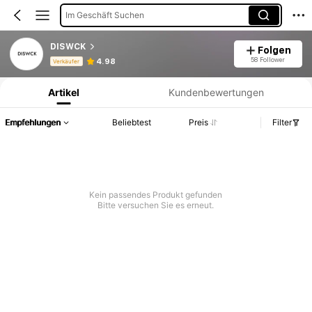
Im Geschäft Suchen
DISWCK
Folgen
Produktinformation: Preisangabe, Verkaufs- und Lagerbestandsdetails.
58 Follower
4.98
Verkäufer
Artikel
Kundenbewertungen
Empfehlungen
Beliebtest
Preis
Filter
Kein passendes Produkt gefunden
Bitte versuchen Sie es erneut.