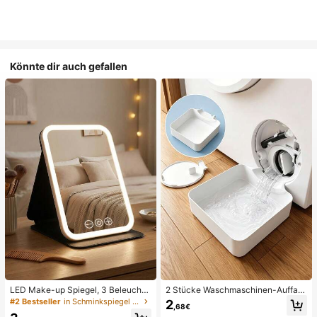
Könnte dir auch gefallen
LED Make-up Spiegel, 3 Beleuchtu
2 Stücke Waschmaschinen-Auffan
ngsmodi, einstellbare Helligkeit, tra
gwanne Tropfschale, wasserdichte
#2 Bestseller
in Schminkspiegel & Duschspiegel
2
,68€
gbares faltbares Design, geeignet f
Bodenschutzmatte für Waschraum,