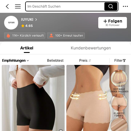
Im Geschäft Suchen
IUYUKI
Folgen
30 Follower
4.65
Produktinformation: Preisangabe, Verkaufs- und Lagerbestandsdetails.
11K+ Kürzlich verkauft
100+ Erneut kaufen
Artikel
Kundenbewertungen
Empfehlungen
Beliebtest
Preis
Filter