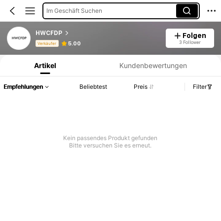
Im Geschäft Suchen
HWCFDP
Folgen
Produktinformation: Preisangabe, Verkaufs- und Lagerbestandsdetails.
3 Follower
5.00
Verkäufer
Artikel
Kundenbewertungen
Empfehlungen
Beliebtest
Preis
Filter
Kein passendes Produkt gefunden
Bitte versuchen Sie es erneut.