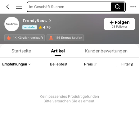
Im Geschäft Suchen
TrendyNest.
Folgen
28 Follower
4.75
Verkäufer
Produktinformation: Preisangabe, Verkaufs- und Lagerbestandsdetails.
1K Kürzlich verkauft
116 Erneut kaufen
Startseite
Artikel
Kundenbewertungen
Empfehlungen
Beliebtest
Preis
Filter
Kein passendes Produkt gefunden
Bitte versuchen Sie es erneut.