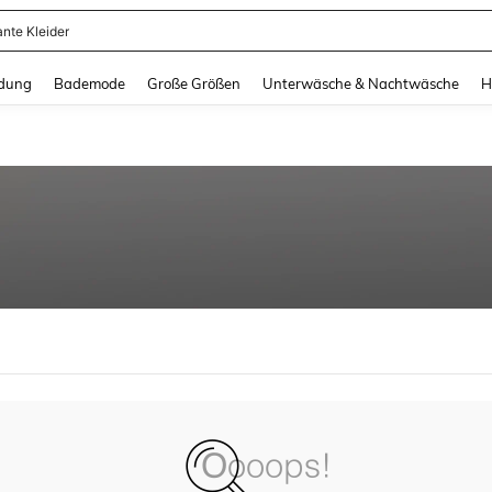
ante Kleider
and down arrow keys to navigate search Zuletzt gesucht and Suche und Finde. Pr
dung
Bademode
Große Größen
Unterwäsche & Nachtwäsche
H