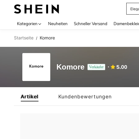
Eleg
Use up 
Kategorien
Neuheiten
Schneller Versand
Damenbeklei
Startseite
Komore
/
Komore
5.00
Verkäufer
Artikel
Kundenbewertungen