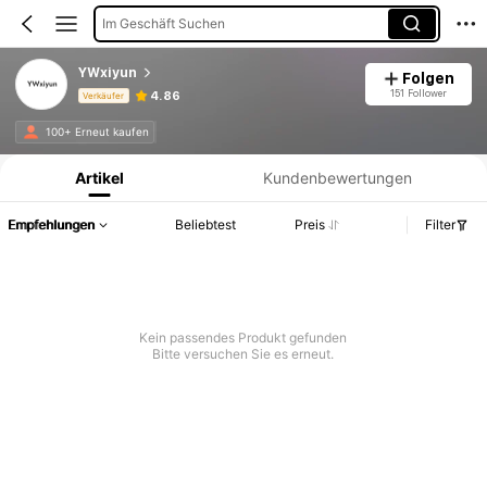
Im Geschäft Suchen
YWxiyun
Folgen
151 Follower
4.86
Verkäufer
Produktinformation: Preisangabe, Verkaufs- und Lagerbestandsdetails.
100+ Erneut kaufen
Artikel
Kundenbewertungen
Empfehlungen
Beliebtest
Preis
Filter
Kein passendes Produkt gefunden
Bitte versuchen Sie es erneut.