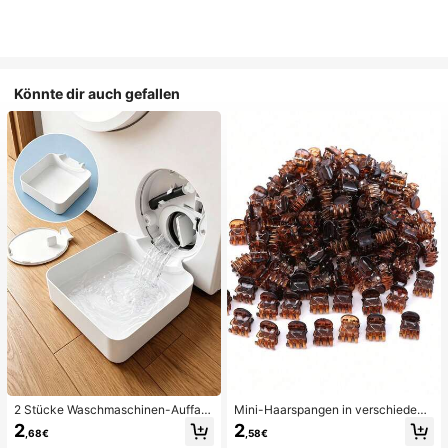
Könnte dir auch gefallen
2 Stücke Waschmaschinen-Auffan
Mini-Haarspangen in verschiedene
gwanne Tropfschale, wasserdichte
n Farben, geeignet für Frauenfrisure
2
2
,68€
,58€
Bodenschutzmatte für Waschraum,
n und dekorative Haaraccessoires,