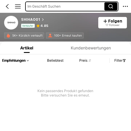
Im Geschäft Suchen
SHIHAO01
Folgen
17 Follower
4.85
Verkäufer
Produktinformation: Preisangabe, Verkaufs- und Lagerbestandsdetails.
5K+ Kürzlich verkauft
100+ Erneut kaufen
Artikel
Kundenbewertungen
Empfehlungen
Beliebtest
Preis
Filter
Kein passendes Produkt gefunden
Bitte versuchen Sie es erneut.