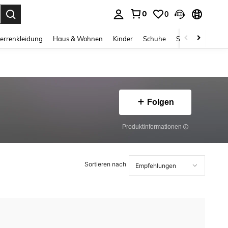
0
0
ess Enter to select.
errenkleidung
Haus & Wohnen
Kinder
Schuhe
Schmuck & Acces
Folgen
Produktinformationen
Sortieren nach