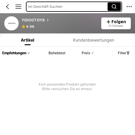
Im Geschäft Suchen
YIDOOTOYS
Folgen
Produktinformation: Preisangabe, Verkaufs- und Lagerbestandsdetails.
12 Follower
4.96
Artikel
Kundenbewertungen
Empfehlungen
Beliebtest
Preis
Filter
Kein passendes Produkt gefunden
Bitte versuchen Sie es erneut.