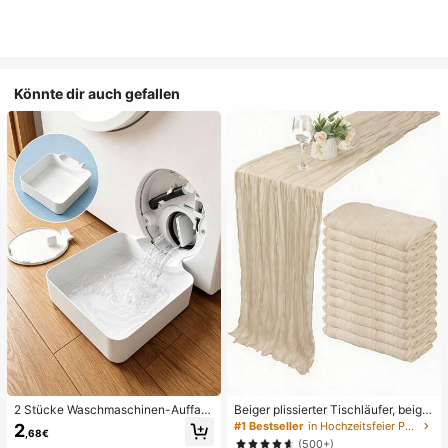
Könnte dir auch gefallen
2 Stücke Waschmaschinen-Auffan
Beiger plissierter Tischläufer, beige
gwanne Tropfschale, wasserdichte
Tischdecke, Geburtstagsfeier-Zub
#1 Bestseller
in Hochzeitsfeier Party-Tischdecke
2
,68€
Bodenschutzmatte für Waschraum,
ehör, Geburtstagsdekoration, hellbr
(500+)