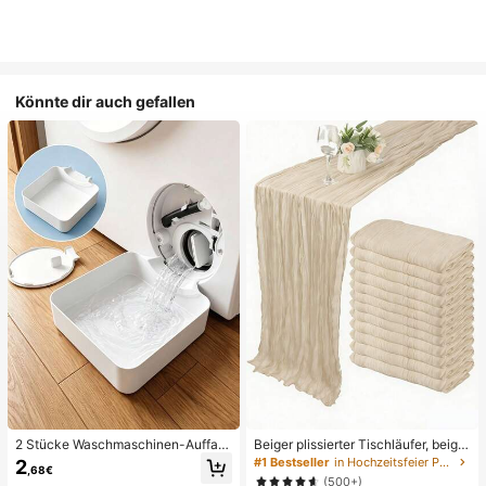
Könnte dir auch gefallen
2 Stücke Waschmaschinen-Auffan
Beiger plissierter Tischläufer, beige
gwanne Tropfschale, wasserdichte
Tischdecke, Geburtstagsfeier-Zub
#1 Bestseller
in Hochzeitsfeier Party-Tischdecke
2
,68€
Bodenschutzmatte für Waschraum,
ehör, Geburtstagsdekoration, hellbr
(500+)