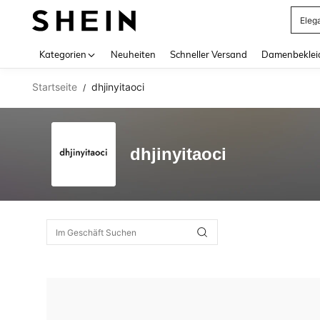
Eleg
Use up 
Kategorien
Neuheiten
Schneller Versand
Damenbeklei
Startseite
dhjinyitaoci
/
dhjinyitaoci