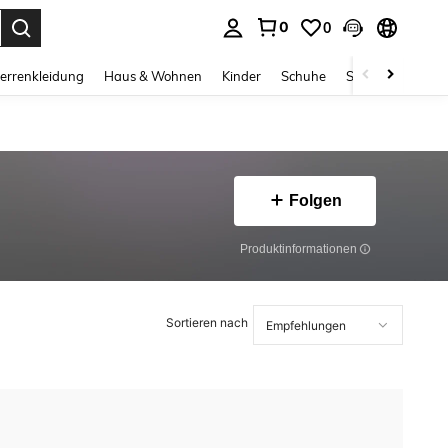
0
0
ess Enter to select.
errenkleidung
Haus & Wohnen
Kinder
Schuhe
Schmuck & Acces
Folgen
Produktinformationen
Sortieren nach