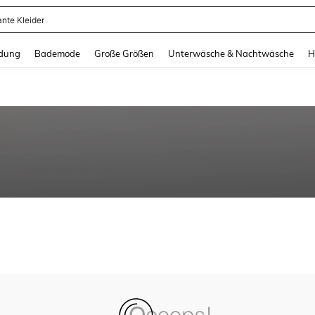
ante Kleider
and down arrow keys to navigate search Zuletzt gesucht and Suche und Finde. Pr
dung
Bademode
Große Größen
Unterwäsche & Nachtwäsche
H