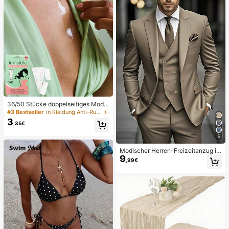
36/50 Stücke doppelseitiges Mode
klebeband, transparentes doppelsei
#3 Bestseller
in Kleidung Anti-Rutsch-Zubehör
tiges Klebeband für Frauen, spurlos
3
,35€
es unsichtbares Brustverstärkungs
band, starkes Klebeband für Kleidu
5
ng, rutschfeste Zubehörteile, Fixier
aufkleber, Schulanfang, Verhindern
Modischer Herren-Freizeitanzug im
von Freilegung, Reise/Hochzeit/Le
9
Slim-Fit-Schnitt, leichter Business-
,99€
hrer Halloween Geschenke
Anzug, Hochzeits- und Abschlussb
all-Jacke + Weste + Hose, dreiteilig
es Set