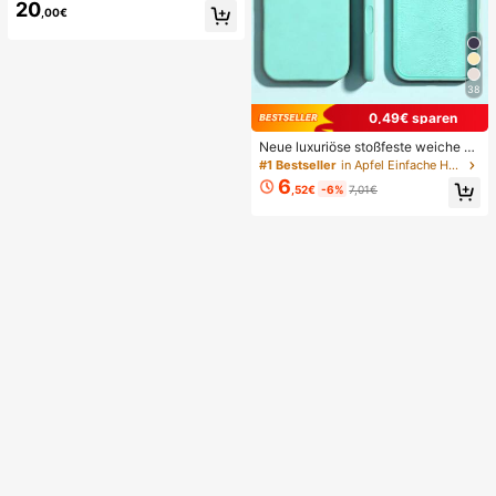
20
n (nur die Matte), beidseitig UV-bes
,00€
tändig, schnelltrocknend, atmungsa
ktiv, maschinenwaschbar für Terras
se, Garten, Hof
38
0,49€ sparen
Neue luxuriöse stoßfeste weiche be
ige Handyhülle, kompatibel mit iPh
#1 Bestseller
in Apfel Einfache Handyhüllen
one 17 16 15 Pro 14 Plus 13 12 11 17
6
,52€
-6%
7,01€
Pro Max Air XR XS Max X/XS 7/8 Pl
us 7/8, stoßfeste glatte Schutzhüll
e, langanhaltend Design, hautfreun
dliches Material