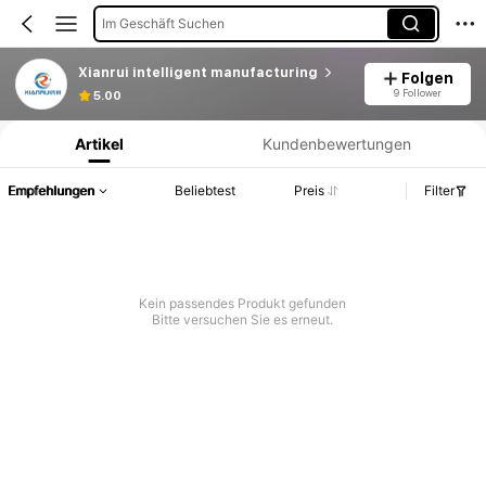
Im Geschäft Suchen
Xianrui intelligent manufacturing
Folgen
Produktinformation: Preisangabe, Verkaufs- und Lagerbestandsdetails.
9 Follower
5.00
Artikel
Kundenbewertungen
Empfehlungen
Beliebtest
Preis
Filter
Kein passendes Produkt gefunden
Bitte versuchen Sie es erneut.