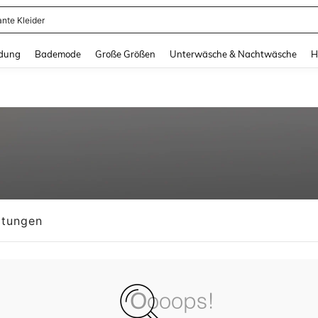
ante Kleider
and down arrow keys to navigate search Zuletzt gesucht and Suche und Finde. Pr
dung
Bademode
Große Größen
Unterwäsche & Nachtwäsche
H
tungen