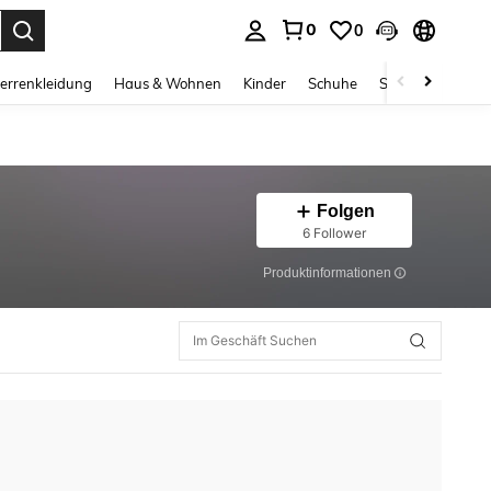
0
0
ess Enter to select.
errenkleidung
Haus & Wohnen
Kinder
Schuhe
Schmuck & Acces
Folgen
6 Follower
Produktinformationen