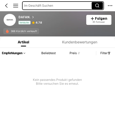
Im Geschäft Suchen
DAFAN.
Folgen
35 Follower
4.78
Verkäufer
Produktinformation: Preisangabe, Verkaufs- und Lagerbestandsdetails.
366 Kürzlich verkauft
Artikel
Kundenbewertungen
Empfehlungen
Beliebtest
Preis
Filter
Kein passendes Produkt gefunden
Bitte versuchen Sie es erneut.