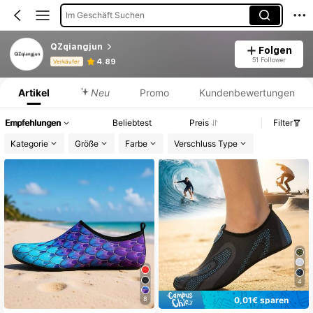
Im Geschäft Suchen
QZqiangjun
Folgen
Produktinformation: Preisangabe, Verkaufs- und Lagerbestandsdetails.
51 Follower
4.89
Verkäufer
Artikel
Neu
Promo
Kundenbewertungen
Empfehlungen
Beliebtest
Preis
Filter
Kategorie
Größe
Farbe
Verschluss Type
4
0,01€ sparen
8