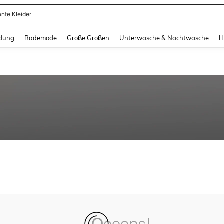
ante Kleider
and down arrow keys to navigate search Zuletzt gesucht and Suche und Finde. Pr
dung
Bademode
Große Größen
Unterwäsche & Nachtwäsche
H