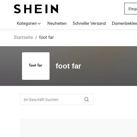
Eleg
Use up 
Kategorien
Neuheiten
Schneller Versand
Damenbeklei
Startseite
foot far
/
foot far