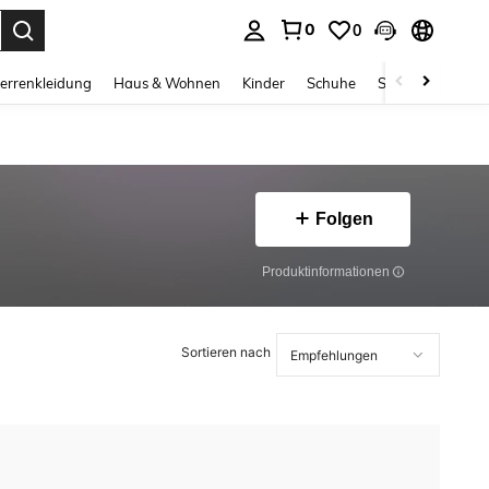
0
0
ess Enter to select.
errenkleidung
Haus & Wohnen
Kinder
Schuhe
Schmuck & Acces
Folgen
Produktinformationen
Sortieren nach