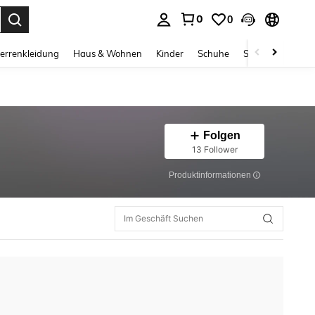
0
0
ess Enter to select.
errenkleidung
Haus & Wohnen
Kinder
Schuhe
Schmuck & Acces
Folgen
13 Follower
Produktinformationen