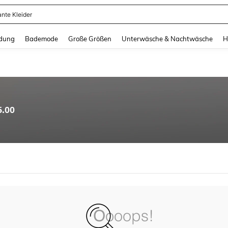
ante Kleider
and down arrow keys to navigate search Zuletzt gesucht and Suche und Finde. Pr
dung
Bademode
Große Größen
Unterwäsche & Nachtwäsche
H
5.00