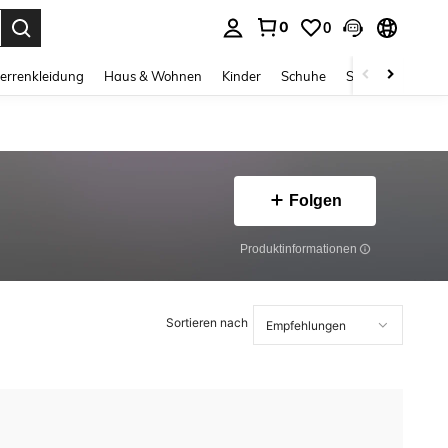
0
0
ess Enter to select.
errenkleidung
Haus & Wohnen
Kinder
Schuhe
Schmuck & Acces
Folgen
Produktinformationen
Sortieren nach