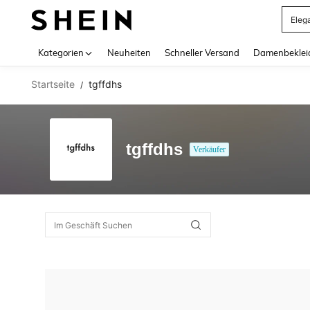
Eleg
Use up 
Kategorien
Neuheiten
Schneller Versand
Damenbeklei
Startseite
tgffdhs
/
tgffdhs
Verkäufer