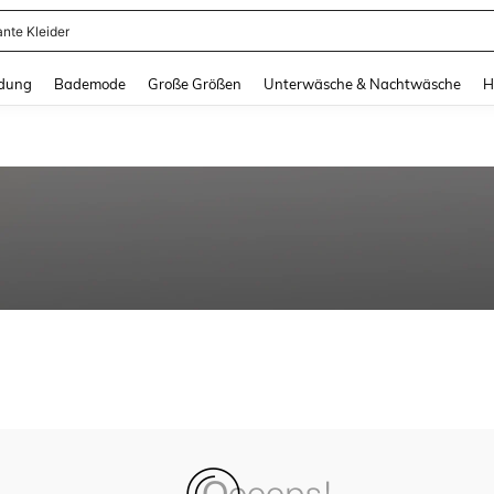
ante Kleider
and down arrow keys to navigate search Zuletzt gesucht and Suche und Finde. Pr
dung
Bademode
Große Größen
Unterwäsche & Nachtwäsche
H